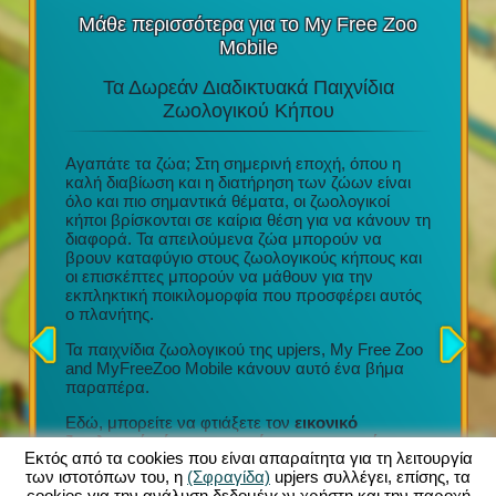
Μάθε περισσότερα για το My Free Zoo
Mobile
Τα Δωρεάν Διαδικτυακά Παιχνίδια
Τα Κ
στο
Ζωολογικού Κήπου
υ
Αγαπάτε τα ζώα; Στη σημερινή εποχή, όπου η
e Play
καλή διαβίωση και η διατήρηση των ζώων είναι
Διασκέδα
ι
όλο και πιο σημαντικά θέματα, οι ζωολογικοί
τακτικές
 του
κήποι βρίσκονται σε καίρια θέση για να κάνουν τη
Μια απί
το tablet
διαφορά. Τα απειλούμενα ζώα μπορούν να
Προσεχτ
βρουν καταφύγιο στους ζωολογικούς κήπους και
σχέδια
οι επισκέπτες μπορούν να μάθουν για την
Συμμετο
 με την
εκπληκτική ποικιλομορφία που προσφέρει αυτός
οργάνωση
ήγησης
ο πλανήτης.
Τόνοι εξ
ν κήπων
συλλογή
ρμογή
Τα παιχνίδια ζωολογικού της upjers, My Free Zoo
σας (iOS
and MyFreeZoo Mobile κάνουν αυτό ένα βήμα
Κάθε νέο
νων
παραπέρα.
να προσ
ας!
τον ζωολ
Εδώ, μπορείτε να φτιάξετε τον
εικονικό
πολλαπλ
ζωολογικό κήπο των ονείρων σας με πάνω
ανέσεις
Εκτός από τα cookies που είναι απαραίτητα για τη λειτουργία
από 300 διαφορετικά εξωτικά ζώα
. Μια μεγάλη
καροτσά
των ιστοτόπων του, η
(Σφραγίδα)
upjers συλλέγει, επίσης, τα
ποικιλία περιφράξεων, διακοσμήσεων και άλλων
cookies για την ανάλυση δεδομένων χρήστη και την παροχή