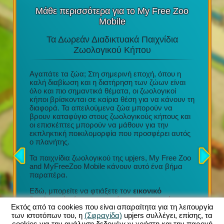
Μάθε περισσότερα για το My Free Zoo
Mobile
Τα Δωρεάν Διαδικτυακά Παιχνίδια
Τα Κ
στο
Ζωολογικού Κήπου
υ
Αγαπάτε τα ζώα; Στη σημερινή εποχή, όπου η
e Play
καλή διαβίωση και η διατήρηση των ζώων είναι
Διασκέδα
ι
όλο και πιο σημαντικά θέματα, οι ζωολογικοί
τακτικές
 του
κήποι βρίσκονται σε καίρια θέση για να κάνουν τη
Μια απί
το tablet
διαφορά. Τα απειλούμενα ζώα μπορούν να
Προσεχτ
βρουν καταφύγιο στους ζωολογικούς κήπους και
σχέδια
οι επισκέπτες μπορούν να μάθουν για την
Συμμετο
 με την
εκπληκτική ποικιλομορφία που προσφέρει αυτός
οργάνωση
ήγησης
ο πλανήτης.
Τόνοι εξ
ν κήπων
συλλογή
ρμογή
Τα παιχνίδια ζωολογικού της upjers, My Free Zoo
σας (iOS
and MyFreeZoo Mobile κάνουν αυτό ένα βήμα
Κάθε νέο
νων
παραπέρα.
να προσ
ας!
τον ζωολ
Εδώ, μπορείτε να φτιάξετε τον
εικονικό
πολλαπλ
ζωολογικό κήπο των ονείρων σας με πάνω
ανέσεις
Εκτός από τα cookies που είναι απαραίτητα για τη λειτουργία
από 300 διαφορετικά εξωτικά ζώα
. Μια μεγάλη
καροτσά
των ιστοτόπων του, η
(Σφραγίδα)
upjers συλλέγει, επίσης, τα
ποικιλία περιφράξεων, διακοσμήσεων και άλλων
cookies για την ανάλυση δεδομένων χρήστη και την παροχή