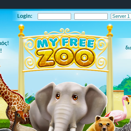
Login:
κός!
δι
!