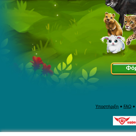
Φό
Υποστήριξη
•
FAQ