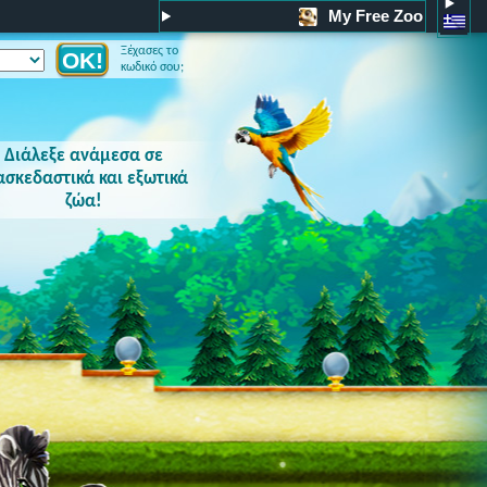
My Free Zoo
Ξέχασες το
κωδικό σου;
Διάλεξε ανάμεσα σε
ασκεδαστικά και εξωτικά
ζώα!