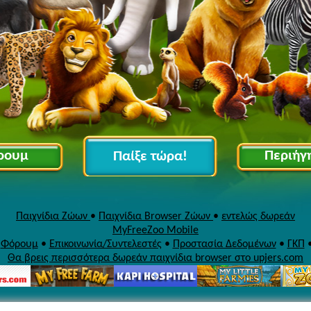
ρουμ
Περιήγ
Παίξε τώρα!
Παιχνίδια Ζώων
•
Παιχνίδια Browser Ζώων
•
εντελώς δωρεάν
MyFreeZoo Mobile
•
Φόρουμ
•
Επικοινωνία/Συντελεστές
•
Προστασία Δεδομένων
•
ΓΚΠ
Θα βρεις περισσότερα δωρεάν παιχνίδια browser στο upjers.com