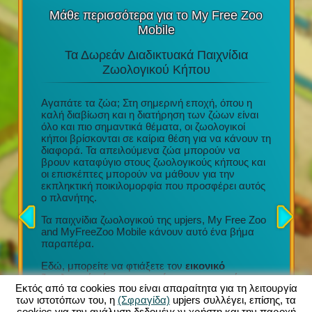
Μάθε περισσότερα για το My Free Zoo
Mobile
Τα Δωρεάν Διαδικτυακά Παιχνίδια
Τα Κ
στο
Ζωολογικού Κήπου
υ
Αγαπάτε τα ζώα; Στη σημερινή εποχή, όπου η
e Play
καλή διαβίωση και η διατήρηση των ζώων είναι
Διασκέδα
ι
όλο και πιο σημαντικά θέματα, οι ζωολογικοί
τακτικές
 του
κήποι βρίσκονται σε καίρια θέση για να κάνουν τη
Μια απί
το tablet
διαφορά. Τα απειλούμενα ζώα μπορούν να
Προσεχτ
βρουν καταφύγιο στους ζωολογικούς κήπους και
σχέδια
οι επισκέπτες μπορούν να μάθουν για την
Συμμετο
 με την
εκπληκτική ποικιλομορφία που προσφέρει αυτός
οργάνωση
ήγησης
ο πλανήτης.
Τόνοι εξ
ν κήπων
συλλογή
ρμογή
Τα παιχνίδια ζωολογικού της upjers, My Free Zoo
σας (iOS
and MyFreeZoo Mobile κάνουν αυτό ένα βήμα
Κάθε νέο
νων
παραπέρα.
να προσ
ας!
τον ζωολ
Εδώ, μπορείτε να φτιάξετε τον
εικονικό
πολλαπλ
ζωολογικό κήπο των ονείρων σας με πάνω
ανέσεις
Εκτός από τα cookies που είναι απαραίτητα για τη λειτουργία
από 300 διαφορετικά εξωτικά ζώα
. Μια μεγάλη
καροτσά
των ιστοτόπων του, η
(Σφραγίδα)
upjers συλλέγει, επίσης, τα
ποικιλία περιφράξεων, διακοσμήσεων και άλλων
cookies για την ανάλυση δεδομένων χρήστη και την παροχή