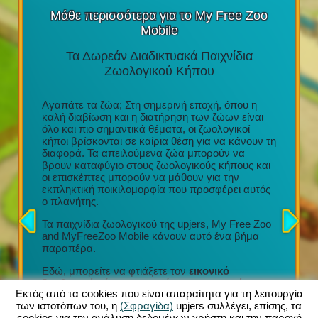
Μάθε περισσότερα για το My Free Zoo
Mobile
Τα Δωρεάν Διαδικτυακά Παιχνίδια
Τα Κ
στο
Ζωολογικού Κήπου
υ
Αγαπάτε τα ζώα; Στη σημερινή εποχή, όπου η
e Play
καλή διαβίωση και η διατήρηση των ζώων είναι
Διασκέδα
ι
όλο και πιο σημαντικά θέματα, οι ζωολογικοί
τακτικές
 του
κήποι βρίσκονται σε καίρια θέση για να κάνουν τη
Μια απί
το tablet
διαφορά. Τα απειλούμενα ζώα μπορούν να
Προσεχτ
βρουν καταφύγιο στους ζωολογικούς κήπους και
σχέδια
οι επισκέπτες μπορούν να μάθουν για την
Συμμετο
 με την
εκπληκτική ποικιλομορφία που προσφέρει αυτός
οργάνωση
ήγησης
ο πλανήτης.
Τόνοι εξ
ν κήπων
συλλογή
ρμογή
Τα παιχνίδια ζωολογικού της upjers, My Free Zoo
σας (iOS
and MyFreeZoo Mobile κάνουν αυτό ένα βήμα
Κάθε νέο
νων
παραπέρα.
να προσ
ας!
τον ζωολ
Εδώ, μπορείτε να φτιάξετε τον
εικονικό
πολλαπλ
ζωολογικό κήπο των ονείρων σας με πάνω
ανέσεις
Εκτός από τα cookies που είναι απαραίτητα για τη λειτουργία
από 300 διαφορετικά εξωτικά ζώα
. Μια μεγάλη
καροτσά
των ιστοτόπων του, η
(Σφραγίδα)
upjers συλλέγει, επίσης, τα
ποικιλία περιφράξεων, διακοσμήσεων και άλλων
cookies για την ανάλυση δεδομένων χρήστη και την παροχή