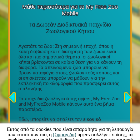
Μάθε περισσότερα για το My Free Zoo
Mobile
Τα Δωρεάν Διαδικτυακά Παιχνίδια
Τα Κ
στο
Ζωολογικού Κήπου
υ
Αγαπάτε τα ζώα; Στη σημερινή εποχή, όπου η
e Play
καλή διαβίωση και η διατήρηση των ζώων είναι
Διασκέδα
ι
όλο και πιο σημαντικά θέματα, οι ζωολογικοί
τακτικές
 του
κήποι βρίσκονται σε καίρια θέση για να κάνουν τη
Μια απί
το tablet
διαφορά. Τα απειλούμενα ζώα μπορούν να
Προσεχτ
βρουν καταφύγιο στους ζωολογικούς κήπους και
σχέδια
οι επισκέπτες μπορούν να μάθουν για την
Συμμετο
 με την
εκπληκτική ποικιλομορφία που προσφέρει αυτός
οργάνωση
ήγησης
ο πλανήτης.
Τόνοι εξ
ν κήπων
συλλογή
ρμογή
Τα παιχνίδια ζωολογικού της upjers, My Free Zoo
σας (iOS
and MyFreeZoo Mobile κάνουν αυτό ένα βήμα
Κάθε νέο
νων
παραπέρα.
να προσ
ας!
τον ζωολ
Εδώ, μπορείτε να φτιάξετε τον
εικονικό
πολλαπλ
ζωολογικό κήπο των ονείρων σας με πάνω
ανέσεις
Εκτός από τα cookies που είναι απαραίτητα για τη λειτουργία
από 300 διαφορετικά εξωτικά ζώα
. Μια μεγάλη
καροτσά
των ιστοτόπων του, η
(Σφραγίδα)
upjers συλλέγει, επίσης, τα
ποικιλία περιφράξεων, διακοσμήσεων και άλλων
cookies για την ανάλυση δεδομένων χρήστη και την παροχή