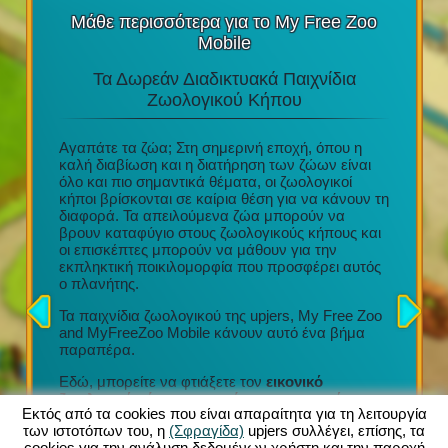
Μάθε περισσότερα για το My Free Zoo
Mobile
Τα Δωρεάν Διαδικτυακά Παιχνίδια
Τα Κ
στο
Ζωολογικού Κήπου
υ
Αγαπάτε τα ζώα; Στη σημερινή εποχή, όπου η
e Play
καλή διαβίωση και η διατήρηση των ζώων είναι
Διασκέδα
ι
όλο και πιο σημαντικά θέματα, οι ζωολογικοί
τακτικές
 του
κήποι βρίσκονται σε καίρια θέση για να κάνουν τη
Μια απί
το tablet
διαφορά. Τα απειλούμενα ζώα μπορούν να
Προσεχτ
βρουν καταφύγιο στους ζωολογικούς κήπους και
σχέδια
οι επισκέπτες μπορούν να μάθουν για την
Συμμετο
 με την
εκπληκτική ποικιλομορφία που προσφέρει αυτός
οργάνωση
ήγησης
ο πλανήτης.
Τόνοι εξ
ν κήπων
συλλογή
ρμογή
Τα παιχνίδια ζωολογικού της upjers, My Free Zoo
σας (iOS
and MyFreeZoo Mobile κάνουν αυτό ένα βήμα
Κάθε νέο
νων
παραπέρα.
να προσ
ας!
τον ζωολ
Εδώ, μπορείτε να φτιάξετε τον
εικονικό
πολλαπλ
ζωολογικό κήπο των ονείρων σας με πάνω
ανέσεις
Εκτός από τα cookies που είναι απαραίτητα για τη λειτουργία
από 300 διαφορετικά εξωτικά ζώα
. Μια μεγάλη
καροτσά
των ιστοτόπων του, η
(Σφραγίδα)
upjers συλλέγει, επίσης, τα
ποικιλία περιφράξεων, διακοσμήσεων και άλλων
cookies για την ανάλυση δεδομένων χρήστη και την παροχή