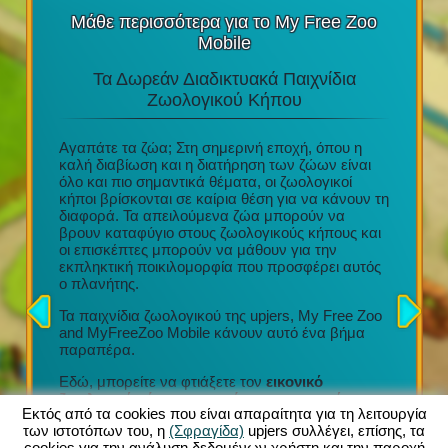
Μάθε περισσότερα για το My Free Zoo
Mobile
Τα Δωρεάν Διαδικτυακά Παιχνίδια
Τα Κ
στο
Ζωολογικού Κήπου
υ
Αγαπάτε τα ζώα; Στη σημερινή εποχή, όπου η
e Play
καλή διαβίωση και η διατήρηση των ζώων είναι
Διασκέδα
ι
όλο και πιο σημαντικά θέματα, οι ζωολογικοί
τακτικές
 του
κήποι βρίσκονται σε καίρια θέση για να κάνουν τη
Μια απί
το tablet
διαφορά. Τα απειλούμενα ζώα μπορούν να
Προσεχτ
βρουν καταφύγιο στους ζωολογικούς κήπους και
σχέδια
οι επισκέπτες μπορούν να μάθουν για την
Συμμετο
 με την
εκπληκτική ποικιλομορφία που προσφέρει αυτός
οργάνωση
ήγησης
ο πλανήτης.
Τόνοι εξ
ν κήπων
συλλογή
ρμογή
Τα παιχνίδια ζωολογικού της upjers, My Free Zoo
σας (iOS
and MyFreeZoo Mobile κάνουν αυτό ένα βήμα
Κάθε νέο
νων
παραπέρα.
να προσ
ας!
τον ζωολ
Εδώ, μπορείτε να φτιάξετε τον
εικονικό
πολλαπλ
ζωολογικό κήπο των ονείρων σας με πάνω
ανέσεις
Εκτός από τα cookies που είναι απαραίτητα για τη λειτουργία
από 300 διαφορετικά εξωτικά ζώα
. Μια μεγάλη
καροτσά
των ιστοτόπων του, η
(Σφραγίδα)
upjers συλλέγει, επίσης, τα
ποικιλία περιφράξεων, διακοσμήσεων και άλλων
cookies για την ανάλυση δεδομένων χρήστη και την παροχή